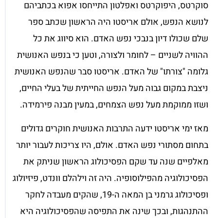
סוקרטס, היפוקרטס ואפלטון התייחסו אפוא בכתביהם
לנושא הנפש, אולם אריסטו היה הראשון שכתב ספר
שלם שכולו דיון בנבכי נפש האדם. הוא סיווג את כל
ההוויה לשניים – לחומר ולצורה, וטען כי בנפש האנושית
גלומה "צורתו" של האדם. אריסטו סבר שהנפש האנושית
ניצבת במקום גבוה מעל הנפש החייתית של בעלי החיים,
ושזו ממוקמת מעל נפש הצמחים, במעין מבנה פירמידה.
מאז ימי אריסטו ידעה התרבות האנושית חוקרים גדולים
בתחום מסתורי נפש האדם. אולם, היו צריכות לעבור יותר
מאלפיים שנה עד שקם הפסיכולוג הראשון שניתק את
הפסיכולוגיה מהפילוסופיה. היה זה וילהלם וונדט, פיזיולוג
ופסיכולוג גרמני בן המאה ה-19, שהקים מעבדה לחקר
ההתנהגות, ובכך שינה את התפיסה שהפסיכולוגיה היא