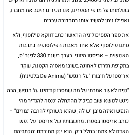
שנכתב לפני כ-2,400 שנה, ולמרות גילו המופלג הוא קיים
בשלמותו על מדפי הספרים, אנו מכירים היטב את מחברו,
ואפילו ניתן להשיג אותו במהדורה עברית.
את ספר הפסיכולוגיה הראשון כתב דווקא פילוסוף, ולא
סתם פילוסוף אלא אחד מאבות הפילוסופיה בתרבות
האנושית – אריסטו היווני. בערך בשנת 330 לפנה"ס,
בתקופת חזרתו לאתונה בשובו מאסיה הקטנה, שקד
אריסטו על חיבורו "על הנפש" (De Anima בלטינית).
"נניח לאשר אמרתי על מה שמסרו קודמינו על הנפש; הבה
ניגש לנושא שוב כביכול מהתחלה וננסה להגדיר מהי
הנפש ואיזה מובן יש לה, שהוא משותף להרבה יצורים" –
כותב אריסטו בספרו. מחשבותיו של אריסטו על נפש
האדם לא צמחו בחלל ריק. הוא ינק מתורתם ומכתביהם