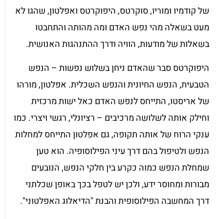
של קודמיו ומוריו, סוקרטס, היפוקרטס ואפלטון, שהגו לא
מעט בשאלה מהי נפש האדם ומה מהותה והתחבטו
בשאלות של מודעות, הוויה ודרך ההתנהגות האנושית.
היפוקרטס סבר שהאדם ניחן בשלוש נפשות – הנפש
הטבעית, הנפש החיונית והנפש השכלית. אפלטון, מורהו
של אריסטו, התייחס לנפש האדם כאל ישות מרכזית
וחילק אותה לשלושה מרכיבים – רציונלי, רגשי ויצרי. כמו
ענקי הרוח של אותה תקופה, גם אפלטון התייחס למחלות
הנפש ולטיפול בהם דרך עיני הפילוסופיה. הוא טען
שמחלת הנפש כמוה כקרע בין חלקי הנפש, הנובעים
מבורות ומחוסר ידע, ולכן יש לטפל בכך באופן שכלתני
דרך המחשבה הפילוסופית והבנת "הדיאלוג האפלטוני".