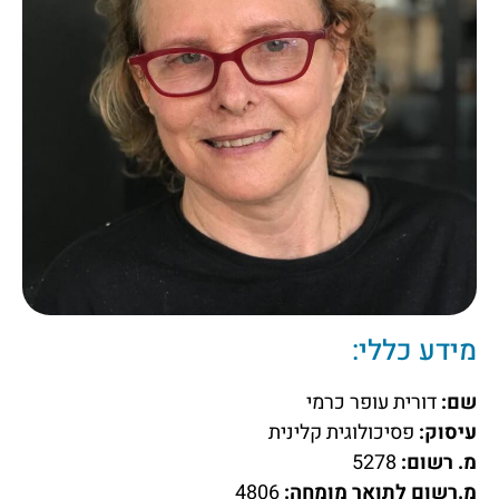
מידע כללי:
שם:
דורית עופר כרמי
עיסוק:
פסיכולוגית קלינית
מ. רשום:
5278
מ.רשום לתואר מומחה:
4806