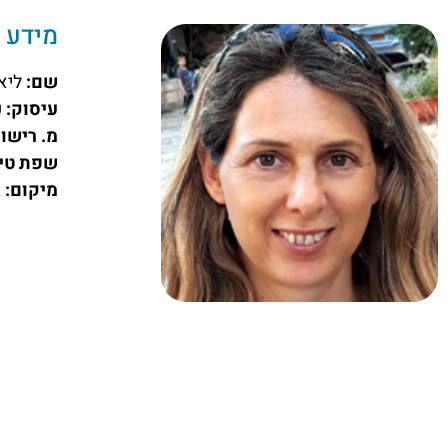
מידע כ
שם:
ליא
עיסוק:
ע
מ. רישו
שפת טי
מיקום:
ג