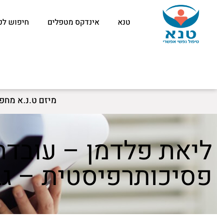
טנא
אינדקס מטפלים
חיפוש לפ
מיזם ט.נ.א מחפ
ליאת פלדמן – עובדת
פסיכותרפיסטית – גב