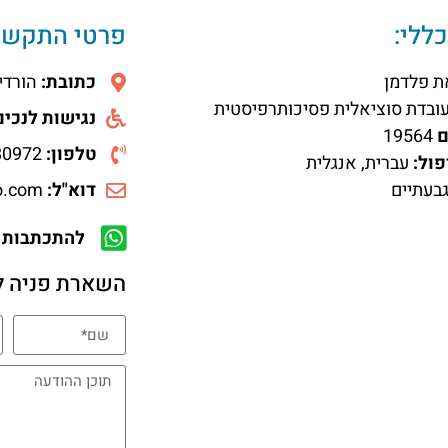
ללי:
פרטי התקשר
ת פלדמן
כתובת:
הורדים 11, גב
ובדת סוציאלית פסיכותרפיסטית
נגישות לנכי
ם
19564
טלפון:
054-7280972
פול:
עברית, אנגלית
בעתיים
דוא"ל:
liat_feldmann@yahoo.com
להתכתבות 
השארת פניה ל