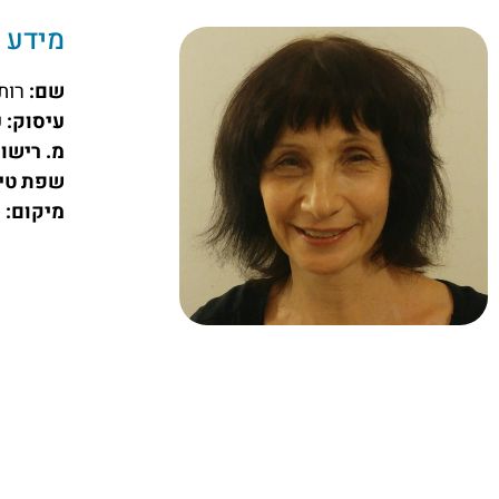
מידע כ
שם:
רותי
עיסוק:
פ
מ. רישום
שפת טיפ
מיקום:
ת