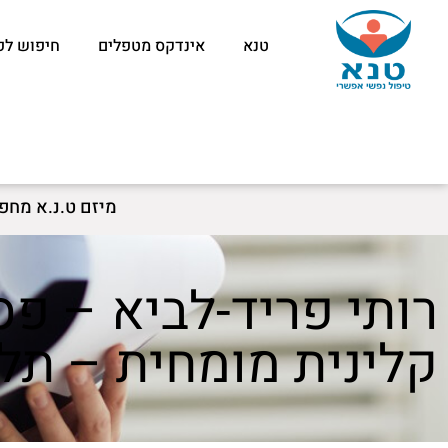
טנא
אינדקס מטפלים
חיפוש לפ
מיזם ט.נ.א מחפ
רותי פריד-לביא – פס
קלינית מומחית – תל