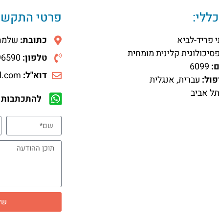
ללי:
פרטי התקשר
 פריד-לביא
כתובת:
שלמה המל
סיכולוגית קלינית מומחית
טלפון:
052-8596590
:
6099
דוא"ל:
ruthyfr@hotmail.com
ול:
עברית, אנגלית
ל אביב
להתכתבות 
של