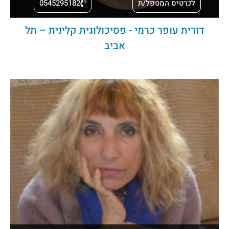
לכרטיס המטפל/ת
0545295182
דורית עופר כרמי - פסיכולוגית קלינית – תל
אביב