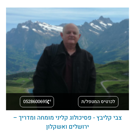
לכרטיס המטפל/ת
0528600695
צבי קליבץ - פסיכולוג קליני מומחה ומדריך –
ירושלים ואשקלון