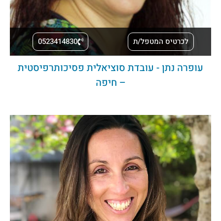
לכרטיס המטפל/ת
0523414830
עופרה נתן - עובדת סוציאלית פסיכותרפיסטית
– חיפה