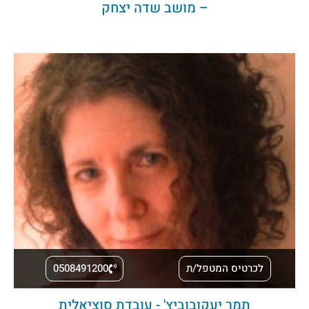
– מושב שדה יצחק
לכרטיס המטפל/ת
0508491200
תמר יעקובוביץ' - עובדת סוציאלית