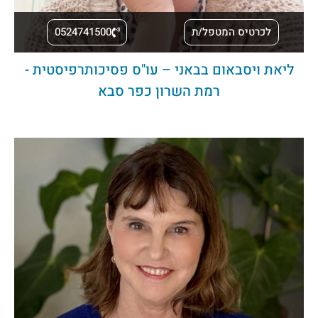
לכרטיס המטפל/ת
0524741500
ליאת ויסבאום בבאני – עו"ס פסיכותרפיסטית -
רמת השרון כפר סבא