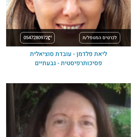
לכרטיס המטפל/ת
0547280972
ליאת פלדמן - עובדת סוציאלית
פסיכותרפיסטית - גבעתיים