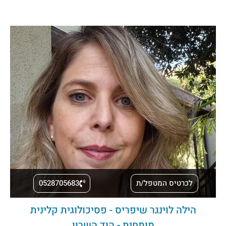
לכרטיס המטפל/ת
0528705683
הילה לוינגר שיפריס - פסיכולוגית קלינית
מומחית - הוד השרון