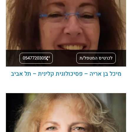
לכרטיס המטפל/ת
0547720305
מיכל בן אריה – פסיכולוגית קלינית – תל אביב