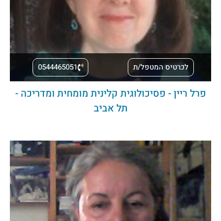
לכרטיס המטפל/ת
0544465051
פרל ריין - פסיכולוגית קלינית מומחית ומדריכה -
תל אביב