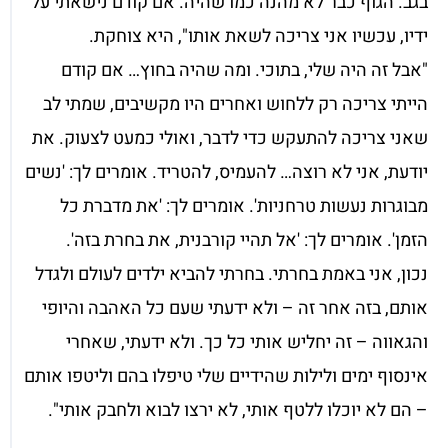
בגב. הגוף כבר לא מהנה כמו שהיה. אם קודם נישאתי על
ידיו, עכשיו אני צריכה לשאת אותו", היא צוחקת.
"אבל זה היה שלי, בתוכי. ומה שהיה בחוץ… אם קודם
הייתי צריכה רק ללחוש ואחרים היו מקשיבים, שמתי לב
שאני צריכה להתעקש כדי לדבר, ואולי כמעט לצעוק. את
יודעת, אני לא רוצה… להעמיס, להטריד. אומרים לך: 'נשים
מבוגרות נעשות טרחניות'. אומרים לך: 'את מדברת כל
הזמן'. אומרים לך: 'אל תהיי קורבנית, את בחרת בזה'.
נכון, אני באמת בחרתי. בחרתי להביא ילדים לעולם ולגדל
אותם, בזה אחר זה – ולא ידעתי שעם כל האהבה והיופי
והגאווה – זה יחליש אותי כל כך. ולא ידעתי, שאחרי
אינסוף ימים ולילות שהידיים שלי טיפלו בהם וליטפו אותם
– הם לא יוכלו ללטף אותי, לא ירצו לבוא ולחבק אותי".