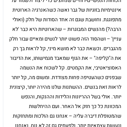
הכוחות הנפשיים-רוחיים שנחוצים כדי ליצור ולשמור על
אינטימיות בזוגיות של גבר ואשה כשהאנרגיה הארוטית
מתפוגגת. וחושבת שגם זה אחד הסודות של חלק (ואולי
הרבה?) מהנשים המבוגרות – שהארוטיות היא כבר 'לא
עניין' – ושהסוד הזה פשוט יותר לנשים ומאיים עבור חלק
מהגברים. וכשאת כבר לא מושא מיני, קל לראות בך רק
את ה"קליפה" – את הגוף שמאבד מגמישותו, את הדיבור
האסוציאטיבי, את הקמטים. קל לשכוח את הנשמה
שבפנים כשהעטיפה פחות מצודדת. ומשום מה, קל יותר
לראות זאת בנשים. ההשתנות שלנו מהירה יותר, קיצונית
יותר. אולי בשל ההריונות והלידות וההנקות, והנפש
המכוונת כל כך חזק אל האחר. ועם ההיחלשות
שהמטופלת דיברה עליה – אנחנו גם הולכות ומתחזקות
ונעשות עצמאיות יותר, ולפעמים גם זה לא נוח. ואנחנו