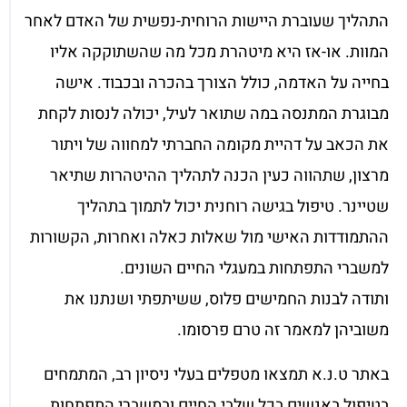
התהליך שעוברת היישות הרוחית-נפשית של האדם לאחר
המוות. או-אז היא מיטהרת מכל מה שהשתוקקה אליו
בחייה על האדמה, כולל הצורך בהכרה ובכבוד. אישה
מבוגרת המתנסה במה שתואר לעיל, יכולה לנסות לקחת
את הכאב על דהיית מקומה החברתי למחווה של ויתור
מרצון, שתהווה כעין הכנה לתהליך ההיטהרות שתיאר
שטיינר. טיפול בגישה רוחנית יכול לתמוך בתהליך
ההתמודדות האישי מול שאלות כאלה ואחרות, הקשורות
למשברי התפתחות במעגלי החיים השונים.
ותודה לבנות החמישים פלוס, ששיתפתי ושנתנו את
משוביהן למאמר זה טרם פרסומו.
באתר ט.נ.א תמצאו מטפלים בעלי ניסיון רב, המתמחים
בטיפול באנשים בכל שלבי החיים ובמשברי התפתחות