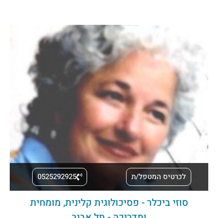
לכרטיס המטפל/ת
0525292925
סוזי ביכלר - פסיכולוגית קלינית, מומחית
ומדריכה - תל אביב