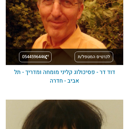
לכרטיס המטפל/ת
0544596446
דוד דר - פסיכולוג קליני מומחה ומדריך - תל
אביב - חדרה