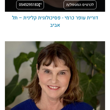
לכרטיס המטפל/ת
0545295182
דורית עופר כרמי - פסיכולוגית קלינית – תל
אביב