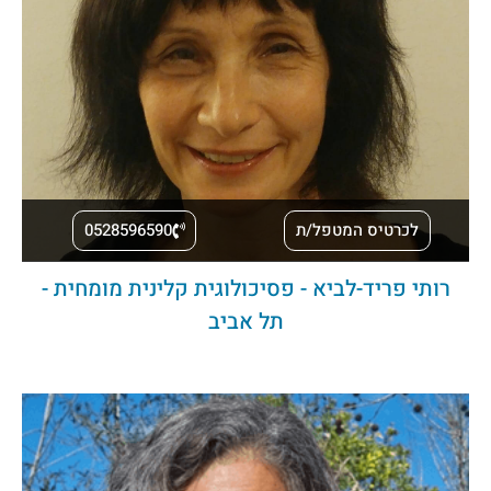
לכרטיס המטפל/ת
0528596590
רותי פריד-לביא - פסיכולוגית קלינית מומחית -
תל אביב