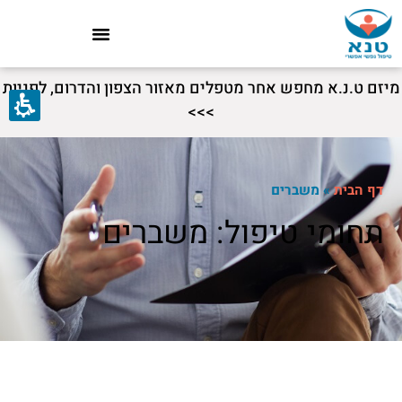
מיזם ט.נ.א מחפש אחר מטפלים מאזור הצפון והדרום, לפניות
>>>
דף הבית
»
משברים
תחומי טיפול: משברים