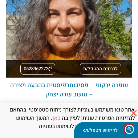
לכרטיס המטפל/ת
0528962272
עופרה ירקוני – פסיכותרפיסטית בהבעה ויצירה
– מושב שדה יצחק
אתר טנא משתמש בעוגיות לצורך ניתוח סטטיסטי, בהתאם
למדיניות הפרטיות שניתן לעיין בה
כאן
. המשך השימוש
באתר מהווה את הסכמתכם לשימוש בעוגיות
לחיפוש מטפל/ת