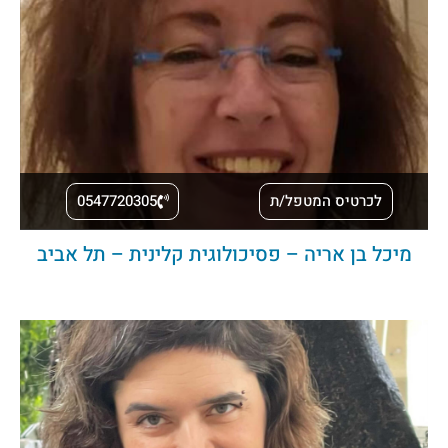
לכרטיס המטפל/ת
0547720305
מיכל בן אריה – פסיכולוגית קלינית – תל אביב