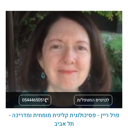
לכרטיס המטפל/ת
0544465051
פרל ריין - פסיכולוגית קלינית מומחית ומדריכה -
תל אביב