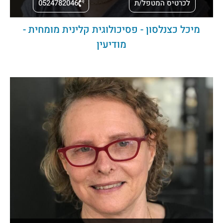
לכרטיס המטפל/ת
0524782046
מיכל כצנלסון - פסיכולוגית קלינית מומחית -
מודיעין