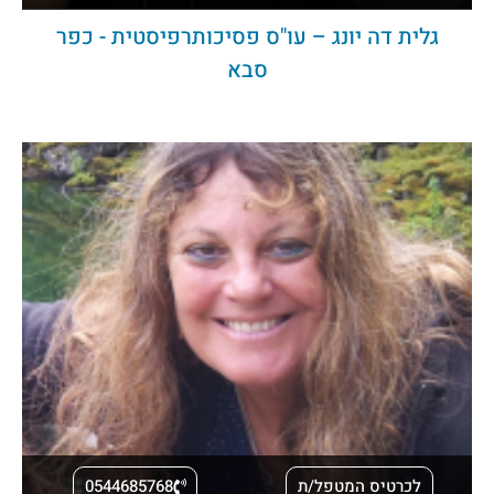
גלית דה יונג – עו"ס פסיכותרפיסטית - כפר
סבא
לכרטיס המטפל/ת
0544685768