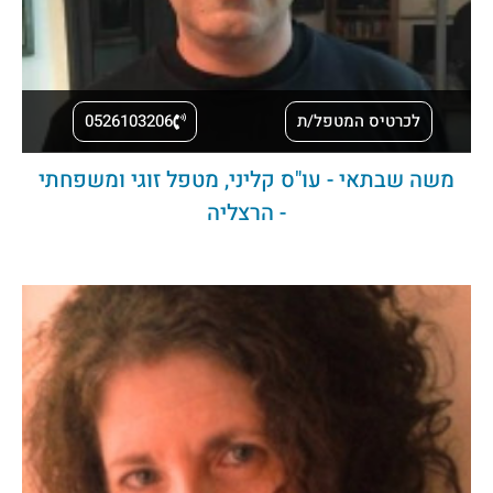
לכרטיס המטפל/ת
0526103206
משה שבתאי - עו"ס קליני, מטפל זוגי ומשפחתי
- הרצליה