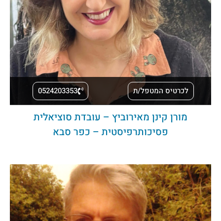
לכרטיס המטפל/ת
0524203353
מורן קינן מאירוביץ – עובדת סוציאלית
פסיכותרפיסטית – כפר סבא