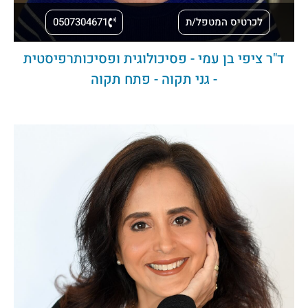
לכרטיס המטפל/ת
0507304671
ד"ר ציפי בן עמי - פסיכולוגית ופסיכותרפיסטית
- גני תקוה - פתח תקוה