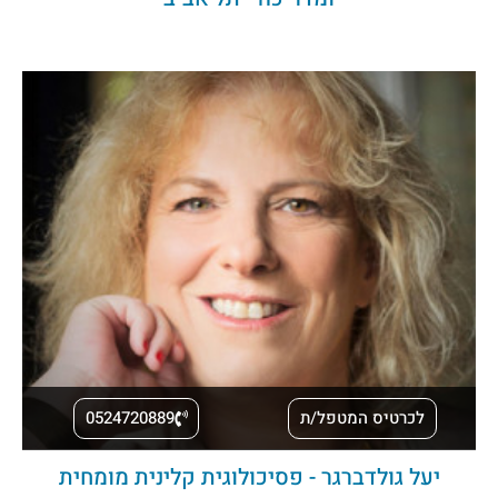
לכרטיס המטפל/ת
0524720889
יעל גולדברגר - פסיכולוגית קלינית מומחית