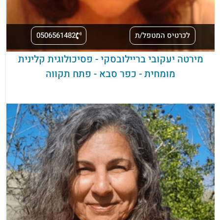
לכרטיס המטפל/ת
0506561482
מירטה יעקובי בריילובסקי - פסיכולוגית קלינית
מומחית - כפר סבא - פתח תקווה