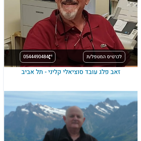
לכרטיס המטפל/ת
0544490484
זאב פלג עובד סוציאלי קליני - תל אביב