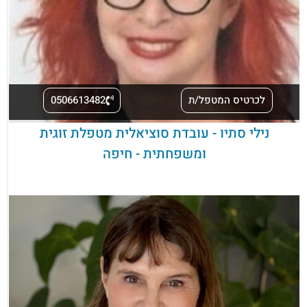
לכרטיס המטפל/ת
0506613482
נילי סתיו - עובדת סוציאלית מטפלת זוגית
ומשפחתית - חיפה