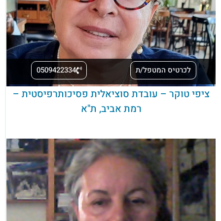
לכרטיס המטפל/ת
0509422334
ציפי טוקר – עובדת סוציאלית פסיכותרפיסטית –
רמת אביב, ת"א