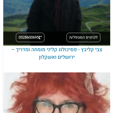
לכרטיס המטפל/ת
0528600695
צבי קליבץ - פסיכולוג קליני מומחה ומדריך –
ירושלים ואשקלון