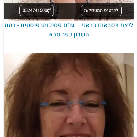
לכרטיס המטפל/ת
0524741500
ליאת ויסבאום בבאני – עו"ס פסיכותרפיסטית - רמת
השרון כפר סבא