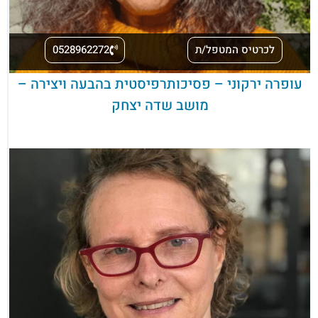
לכרטיס המטפל/ת
0528962272
עופרה ירקוני – פסיכותרפיסטית בהבעה ויצירה –
מושב שדה יצחק