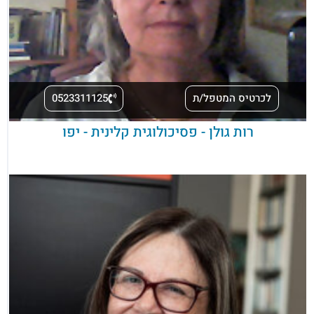
לכרטיס המטפל/ת
0523311125
רות גולן - פסיכולוגית קלינית - יפו