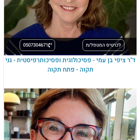
לכרטיס המטפל/ת
0507304671
ד"ר ציפי בן עמי - פסיכולוגית ופסיכותרפיסטית - גני
תקוה - פתח תקוה