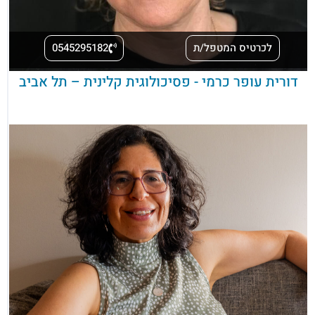
לכרטיס המטפל/ת
0545295182
דורית עופר כרמי - פסיכולוגית קלינית – תל אביב