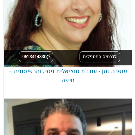
לכרטיס המטפל/ת
0523414830
עופרה נתן - עובדת סוציאלית פסיכותרפיסטית –
חיפה