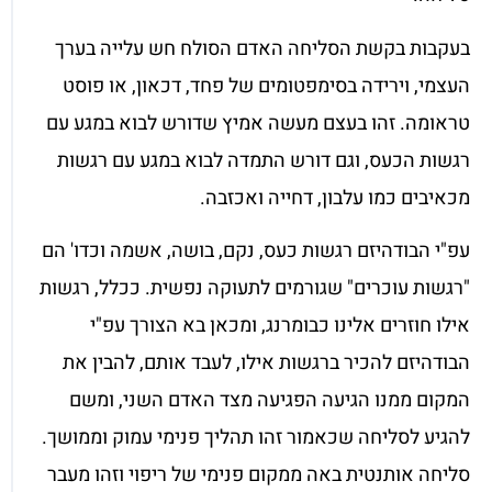
בעקבות בקשת הסליחה האדם הסולח חש עלייה בערך
העצמי, וירידה בסימפטומים של פחד, דכאון, או פוסט
טראומה. זהו בעצם מעשה אמיץ שדורש לבוא במגע עם
רגשות הכעס, וגם דורש התמדה לבוא במגע עם רגשות
מכאיבים כמו עלבון, דחייה ואכזבה.
עפ"י הבודהיזם רגשות כעס, נקם, בושה, אשמה וכדו' הם
"רגשות עוכרים" שגורמים לתעוקה נפשית. ככלל, רגשות
אילו חוזרים אלינו כבומרנג, ומכאן בא הצורך עפ"י
הבודהיזם להכיר ברגשות אילו, לעבד אותם, להבין את
המקום ממנו הגיעה הפגיעה מצד האדם השני, ומשם
להגיע לסליחה שכאמור זהו תהליך פנימי עמוק וממושך.
סליחה אותנטית באה ממקום פנימי של ריפוי וזהו מעבר