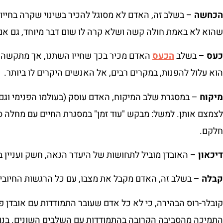
הכחשה
– בשלב זה, האדם לא מסוגל להכיר בשינוי שקרה בחיי
שהוא לא באמת חולה קשה ושלא קרה לו שום דבר מיוחד, גם אם 
כעס
– בשלב
הכעס
האדם מכיר בכך שחייו השתנו, אך מתקשה ל
הוא עלול להפנות, במקרים רבים, אל האנשים היקרים לו ביותר.
מיקוח
– במסגרת שלב המיקוח, האדם עוסק (בעולמו הפנימי וג
לצמצם אותן. למשל: מבקש "עוד זמן" במסגרת החיים עם מחלה 
חלקם.
דיכאון
– האובדן מוביל לתחושות של היעדר הנאה, חשק ועניין ב
קבלה
– בשלב זה, האדם מקבל את מצבו, עם כל הרגשות החיוביי
קובלר-רוס הבהירה, כי לא כל אדם שעובר התמודדות עם אובדן 
התמיכה מהסביבה הקרובה בהתמודדות עם השלבים השונים. בנוס