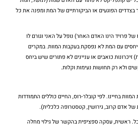
ל יש קונפליקט לא פתור עם האדם שמת (למשל, המת
בצדדים הפוגעים או הביקורתיים של המת ומפנה את כל
של פרויד הינו האדם האחר) נופל על האני וגורם לו
יחסים עם המת לא נפסקת בעקבות המוות. במקרים
זיכרונות כואבים או עניינים לא פתורים שיש ביחס
שים ולא רק תחושות נעימות וקלות.
מוות בחיינו. לפי קובלר-רוס, החיים כוללים התמודדות
 של אדם קרוב, גירושין, קטסטרופה כלכלית).
בל. ראשית, עסקה ספציפית בהקשר של גילוי מחלה