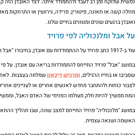
נפשית שלוקח זמן רב לעבד ולהתמודד איתה. לצד האובדן הזה קיי
מחלה קשה או תאונה, פיטורין, פרידה, גירושין או התרחקות מאד
ואובדן ברגעים שונים ומגוונים בחיים שלנו.
על אבל ומלנכוליה לפי פרויד
עוד ב-1917 כתב פרויד על ההתמודדות עם אובדן, בחיבורו "אבל ומלנכוליה".
במושג "אבל" פרויד התייחס להתמודדות בריאה עם אובדן. על פי
שסביבו או בחייו הרגילים,
ומרגיש דיכאון
שמלווה בעצבות. לאחר
לצבור כוחות ולהתחבר מחדש לאנשים אחרים או לעניינים אחרים
המת ממשיך להיות חלק מעולמו הפנימי של האדם האבל, וממשיך ל
במושג "מלנכוליה" פרויד התייחס למצב שונה, שבו תהליך ההתאבל
האשמה ושנאה עצמית.