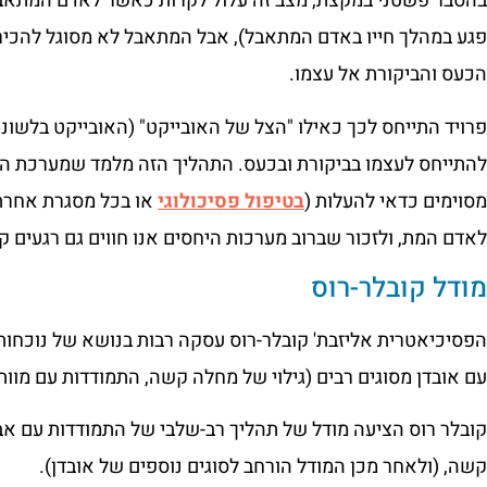
בהסבר פשטני במקצת, מצב זה עלול לקרות כאשר לאדם המתאב
פגע במהלך חייו באדם המתאבל), אבל המתאבל לא מסוגל להכיר 
הכעס והביקורת אל עצמו.
פרויד התייחס לכך כאילו "הצל של האובייקט" (האובייקט בלשונו 
להתייחס לעצמו בביקורת ובכעס. התהליך הזה מלמד שמערכת ה
מסוימים כדאי להעלות (
בטיפול פסיכולוגי
או בכל מסגרת אחרת) 
לאדם המת, ולזכור שברוב מערכות היחסים אנו חווים גם רגעים ק
מודל קובלר-רוס
הפסיכיאטרית אליזבת' קובלר-רוס עסקה רבות בנושא של נוכחות ה
עם אובדן מסוגים רבים (גילוי של מחלה קשה, התמודדות עם מוות
קובלר רוס הציעה מודל של תהליך רב-שלבי של התמודדות עם א
קשה, (ולאחר מכן המודל הורחב לסוגים נוספים של אובדן).