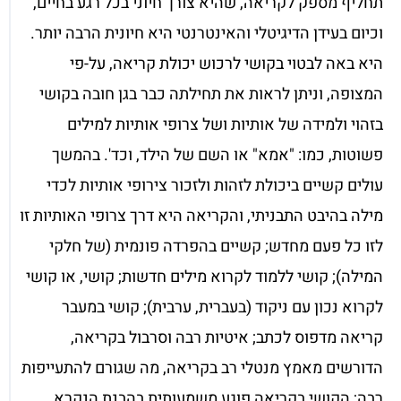
תחליף מספק לקריאה, שהיא צורך חיוני בכל רגע בחיים,
וכיום בעידן הדיגיטלי והאינטרנטי היא חיונית הרבה יותר.
היא באה לבטוי בקושי לרכוש יכולת קריאה, על-פי
המצופה, וניתן לראות את תחילתה כבר בגן חובה בקושי
בזהוי ולמידה של אותיות ושל צרופי אותיות למילים
פשוטות, כמו: "אמא" או השם של הילד, וכד'. בהמשך
עולים קשיים ביכולת לזהות ולזכור צירופי אותיות לכדי
מילה בהיבט התבניתי, והקריאה היא דרך צרופי האותיות זו
לזו כל פעם מחדש; קשיים בהפרדה פונמית (של חלקי
המילה); קושי ללמוד לקרוא מילים חדשות; קושי, או קושי
לקרוא נכון עם ניקוד (בעברית, ערבית); קושי במעבר
קריאה מדפוס לכתב; איטיות רבה וסרבול בקריאה,
הדורשים מאמץ מנטלי רב בקריאה, מה שגורם להתעייפות
רבה; הקושי בקריאה פוגע משמעותית בהבנת הנקרא,