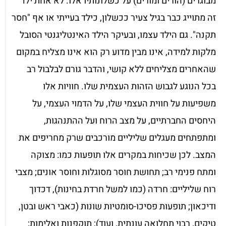
מבוגרים (הורים ומורים) על כשלונותיו אלו. לא אחת ילד
זה מתוייג כבר בגיל צעיר ככשלון, כילד בעייתי או אף "חסר
תקנה". גם הילד עצמו, ובעיקר הילד האינטליגנטי הסובל
מלקות למידה, אינו מבין מדוע רק הוא אינו מצליח במקום
שהאחרים מצליחים ללא קושי, והדבר גורם לבלבול רב
בכל הנוגע לגבוש הזהות העצמית שלו. חוויות אלו
משפיעות על חווית העצמי שלו, על הדמוי העצמי, על
היחסים החברתיים, על מצב הרוח ועל ההתנהגות,
ומתפתחים מעגלים שליליים מורכבים שרק מחריפים את
המצב. לכן שכיחות במקרים אלו תופעות כמו: מצוקה
ומתח פנימי רב; תחושת חוסר מסוגלות וחוסר אונים; מצבי
רוח שליליים: חרדה (כמו למשל חרדת בחינות), דכדוך
ודיכאון; תופעות פסיכו-סומטיות שונות (כאבי ראש ובטן,
טיקים, רבוי תחלואה עונתית, ועוד); תוקפנות ואלימות;