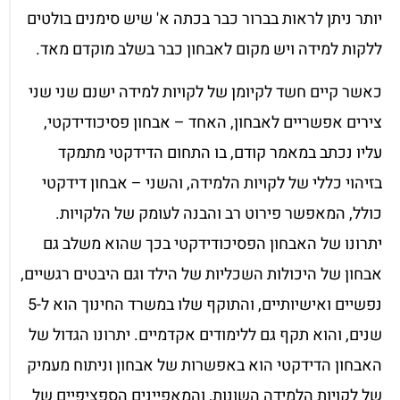
יותר ניתן לראות בברור כבר בכתה א' שיש סימנים בולטים
ללקות למידה ויש מקום לאבחון כבר בשלב מוקדם מאד.
כאשר קיים חשד לקיומן של לקויות למידה ישנם שני שני
צירים אפשריים לאבחון, האחד – אבחון פסיכודידקטי,
עליו נכתב במאמר קודם, בו התחום הדידקטי מתמקד
בזיהוי כללי של לקויות הלמידה, והשני – אבחון דידקטי
כולל, המאפשר פירוט רב והבנה לעומק של הלקויות.
יתרונו של האבחון הפסיכודידקטי בכך שהוא משלב גם
אבחון של היכולות השכליות של הילד וגם היבטים רגשיים,
נפשיים ואישיותיים, והתוקף שלו במשרד החינוך הוא ל-5
שנים, והוא תקף גם ללימודים אקדמיים. יתרונו הגדול של
האבחון הדידקטי הוא באפשרות של אבחון וניתוח מעמיק
של לקויות הלמידה השונות, והמאפיינים הספציפיים של