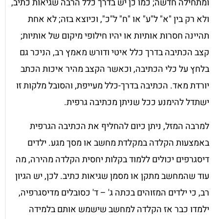
ומתחילה חדשה; כמו כן יש בדרך כלל הרבה שגיאות כתיב,
ולא רק בין "א" ל"ע" או "ח" ל"כ", וכיוצא בזה; לא אחת
תהיינה חסרות אותיות או יהיו חילופי מיקום של אותיות;
קצב הכתיבה בדרך כלל איטי ודורש מאמץ רב, הניכר גם
בלחץ על כלי הכתיבה, וכאשר הקצב מהיר איכות הכתב
יורדת מאד. הכתיבה בדרך-כלל מעייפת, והסובל מלקות זו
ישתדל להימנע ככל שניתן מכתיבה גרפית.
למרבה המזל, ניתן כיום להחליף את הכתיבה הגרפית
באמצעות הקלדה במקלדת מחשב או מסך מגע. ילדים
דיסגרפים יכולים ללמוד בקלות יחסית הקלדה מהירה, מה
עוד שהמחשב מתקן או מסמן שגיאות כתיב. לכן, יש הגיון
רב, כי ילדים המזוהים בכתה ג' – ד' כסובלים מדיסגרפיה,
ילמדו כבר אז הקלדה למחשב שישמש אותם בלמידה