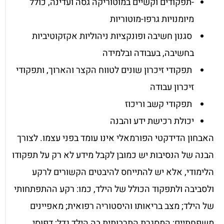
-תפקודים וקשיים במוטוריקה גסה ועדינה, כולל
מיומנויות גרפו-מוטוריות
סגנון חשיבה ופונקציות ניהוליות אקזקוטיביות
בחשיבה, בעבודה ובלמידה
תפקודי זיכרון שונים לטווח הקצר והארוך, ותפקודי
זיכרון עבודה
תפקודי קשב וריכוז
יכולת רכישת ידע והבנה
האבחון הדידקטי הפורמאלי אינו עומד בפני עצמו. לצורך
הבנה של הנסיבות יש כמובן לקבל מידע לא רק על תפקודו
הלימודי, אלא יש להתייחס להיבטים הקשורים לרקע
ולסביבה ולתפקוד הכולל של הילד, כמו: רקע ההתפתחותי
של הילד; מצב בריאותו והיסטוריה רפואית; מאפיינים
משפחתיים; המסגרת התרבותית בה הילד גדל; דפוסי