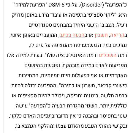
כ"הפרעה" (Disorder). על-פי 5-DSM "הפרעת למידה"
היא: "ליקוי ספציפי בתפיסה או עיבוד מידע באופן מדויק
ויעיל. מצב בו הישגי היחיד במבחנים סטנדרטיים
ב
קריאה
,
חשבון
או ב
הבעה בכתב
, המועברים באופן אישי,
נמוכים במידה משמעותית מהמצופה על פי גילו,
רמת
השכלתו
ורמת האינטליגנציה שלו". בעיות למידה אלו
מפריעות לאדם במידה מובהקת ופוגעות בהישגים
האקדמיים או אף בפעולות חיים יומיומיות, המחייבות
כישורי קריאה, חשבון או כתיבה". ההפרעה יכולה להיות
ברמה חלשה, בינונית וחריפה, ויכולה להיות ספציפית או
כוללנית יותר. השנוי מהגדרת הבעיה כ"הפרעה" עושה
שנוי בתפיסה ובהבנה כי אין מדובר בתפיסת האדם כלקוי,
ובקושי מהותי הנובע מהאדם עצמו ומהלקוי הנמצא בו,