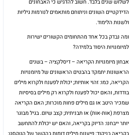
לשלוש שנים בלבד. חשוב להדגיש כי האבחונים
הדידקטיים השונים וניתוחם מותאמים לנורמות גיליות
ולשנות הלימוד.
ומה נבדק בכל אחד מהתחומים הקשורים ישירות
למיומנויות היסוד בלמידה?
אבחון מיומנויות הקריאה – דיסלקציה – בשנים
הראשונות יתמקד בהבטים הראשונים של מיומנויות
הקריאה, כמו: זהוי אותיות; יכולת לפענח ולקרוא מילים
בודדות, והאם יכול לפענח ולקרוא רק מילים בסיסיות
שמכיר היטב או גם מילים פחות מוכרות; האם הקריאה
מצרפת (אות-אות) או תבניתית; קצב שיום. בגיל מבוגר
יותר ייבחנו: הדיוק בקריאה, והאם יש יכולת להתחשב
בקריאה בניקוד; פיענוח מילים דומות בהקשר של הטקסט;