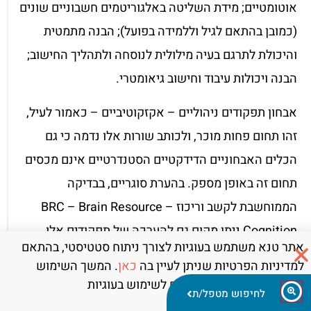
אוטומטיים; מידת השליטה באלגוריטמים חשבוניים שונים
(כמובן בהתאם לגיל וללמידה בפועל); הבנה מתמטית
והיכולת לתרגם בעיה מילולית לנוסחה ולתהליך החישוב;
הבנה ויכולות עיבוד וחישוב גיאומטרי.
אבחון תפקודים ניהוליים – אקזקוטיביים – כאמור לעיל,
זהו תחום פחות מוכר, ולכותב שורות אלו נדמה כי גם
הכלים האבחוניים הדידקטיים הסטנדרטיים אינם מכסים
תחום זה באופן מספק. בהערת סוגריים, בבדיקה
הממוחשבת לקשב וריכוז – BRC – Brain Resource
Cognition ניתן מקום גם להערכה של תפקודים אלו.
אתר טנא משתמש בעוגיות לצורך ניתוח סטטיסטי, בהתאם
בתחום זה נבדקים: דפוסי התארגנות וארגון בלמידה
למדיניות הפרטיות שניתן לעיין בה
כאן
. המשך השימוש
ובעבודה; אסטרטגיות החשיבה, הלמידה והעבודה של
באתר מהווה את הסכמתכם לשימוש בעוגיות
לחיפוש מטפל/ת
הילד בתחום המילולי ובתחום הויזו-מוטורי והגרפו-מוטורי;