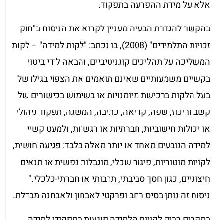
אלא על מידת ההפרעה בתפקוד.
בהקשר להגדרת הבעיה מעניין לקרוא את הניסוח ב"חוק
זכויות התלמידים" (2008), בו נכתב: "לקות למידה" – לקות
המשליכה על תהליכים קוגניטיביים, והבאה לידי ביטוי
בקשיים משמעותיים שאינם תואמים את הצפוי בגילו של
בעל הלקות ברכישת מיומנויות או בשימוש בכישורים של
קשב וריכוז, שפה, קריאה, כתיבה, המשגה, תפקוד ניהולי
או יכולות חישוביות, חברתיות או רגשיות, ולמעט קשיי
למידה הנובעים מאחד או יותר מאלה בלבד: פגיעה חושית,
לקויות מוטוריות, פיגור שכלי, מוגבלות נפשית או תנאים
חיצוניים, כגון חסך סביבתי, תרבותי או חברתי-כלכלי."
ניסוח זה נותן בסיס רחב ופרקטי לאבחון ולאבחנה מבדלת.
במקרים רבים לקויות הלמידה פוגעות בתפקודי למידה