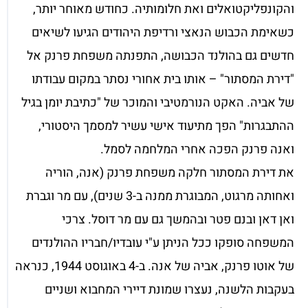
והקונפליקטואלים ואת חלומותיה. כחודש מאוחר יותר,
כשאימת הכבוש הנאצי ורדיפת היהודים הגיעו לשיאים
חדשים גם בהולנד הכבושה, התפנתה משפחת פרנק אל
"דירת המסתור" – אותו בית אחורי נסתר במקום עבודתו
של אביה. האקט הנורמטיבי והמוכר של "כתיבת יומן בגיל
ההתבגרות" הפך מתיעוד אישי עשיר למסמך היסטורי,
ואנה פרנק הפכה אחרי המלחמה לסמל.
את דירת המסתור חלקה משפחת פרנק (אנה, הוריה
ואחותה מרגוט, המבוגרת ממנה ב-3 שנים), עם מר וגברת
ואן דאן ובנם פטר ובהמשך גם עם מר דוסל. צרכי
המשפחה סופקו ככל הניתן ע"י עובדיו/חבריו ההולנדים
של אוטו פרנק, אביה של אנה. ב-4 באוגוסט 1944, כנראה
בעקבות הלשנה, נעצרו שמונת דיירי המחבוא ושניים