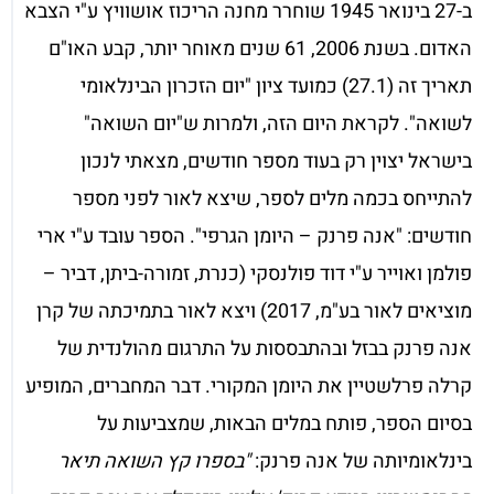
ב-27 בינואר 1945 שוחרר מחנה הריכוז אושוויץ ע"י הצבא
האדום. בשנת 2006, 61 שנים מאוחר יותר, קבע האו"ם
תאריך זה (27.1) כמועד ציון "יום הזכרון הבינלאומי
לשואה". לקראת היום הזה, ולמרות ש"יום השואה"
בישראל יצוין רק בעוד מספר חודשים, מצאתי לנכון
להתייחס בכמה מלים לספר, שיצא לאור לפני מספר
חודשים: "אנה פרנק – היומן הגרפי". הספר עובד ע"י ארי
פולמן ואוייר ע"י דוד פולנסקי (כנרת, זמורה-ביתן, דביר –
מוציאים לאור בע"מ, 2017) ויצא לאור בתמיכתה של קרן
אנה פרנק בבזל ובהתבססות על התרגום מהולנדית של
קרלה פרלשטיין את היומן המקורי. דבר המחברים, המופיע
בסיום הספר, פותח במלים הבאות, שמצביעות על
בינלאומיותה של אנה פרנק:
"בספרו קץ השואה תיאר