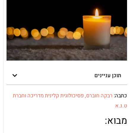
תוכן עניינים
כתבה:
רבקה חוברס, פסיכולוגית קלינית מדריכה וחברת
ט.נ.א
מבוא: