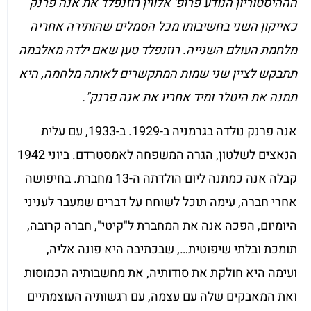
הההיסטוריון הנודע פרופ' אלווין רוזנפלד את אנה פרנק
כאייקון השני בחשיבותו מכל הסמלים שהותירה אחריה
מלחמת העולם השנייה. רוזנפלד טען שאם ילדה מאלבמה
תתבקש לציין שני שמות המתקשרים לאותה מלחמה, היא
תמנה את היטלר ומיד אחריו את אנה פרנק".
אנה פרנק נולדה בגרמניה ב-1929. ב-1933, עם עלית
הנאצים לשלטון, הגרה המשפחה לאמסטרדם. ביוני 1942
קבלה אנה כמתנה ליום הולדתה ה-13 מחברת. בחיפושה
אחרי חברה, עימה תוכל לשוחח על דברים שמעבר לעניני
היומיום, הפכה אנה את המחברת ל"קיטי", חברה קרובה,
תומכת ובלתי שיפוטית…, שבכתיבה היא פונה אליה,
ועימה היא חולקת את סודותיה, את מחשבותיה הכמוסות
ואת המאבקים שלה עם עצמה, עם רגשותיה העוצמתיים