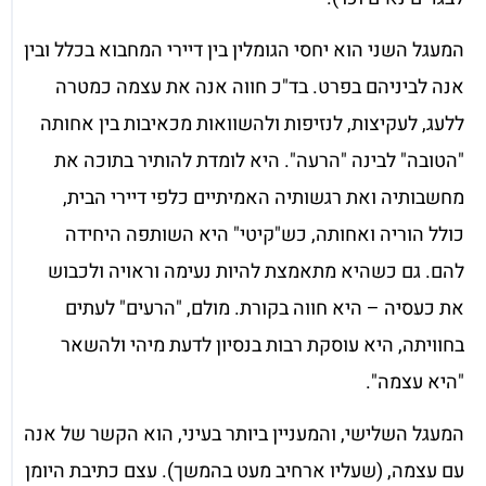
המעגל השני הוא יחסי הגומלין בין דיירי המחבוא בכלל ובין
אנה לביניהם בפרט. בד"כ חווה אנה את עצמה כמטרה
ללעג, לעקיצות, לנזיפות ולהשוואות מכאיבות בין אחותה
"הטובה" לבינה "הרעה". היא לומדת להותיר בתוכה את
מחשבותיה ואת רגשותיה האמיתיים כלפי דיירי הבית,
כולל הוריה ואחותה, כש"קיטי" היא השותפה היחידה
להם. גם כשהיא מתאמצת להיות נעימה וראויה ולכבוש
את כעסיה – היא חווה בקורת. מולם, "הרעים" לעתים
בחוויתה, היא עוסקת רבות בנסיון לדעת מיהי ולהשאר
"היא עצמה".
המעגל השלישי, והמעניין ביותר בעיני, הוא הקשר של אנה
עם עצמה, (שעליו ארחיב מעט בהמשך). עצם כתיבת היומן