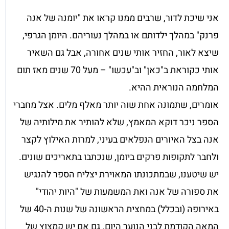
אני שיכת לדור, שרבים ממנו קראו את "יומנה של אנה
פרנק" במהלך ילדותם או במהלך נעוריהם. היומן הגרפי,
שיצא לאור, החזיר אותי שנים אחורה, אבל גם השאיר
אותי כקוראת ב"כאן" וב"עכשו" – מעל 70 שנים מאז תום
המלחמה הנוראית ההיא.
אומרים, שתמונה אחת שוה יותר מאלף מלים. אצל מחברי
הספר ניכר דוקא המאמץ, שלא להותיר את מילותיה של
אנה בצל האיורים הנפלאים בעיני, למרות האילוץ לקצר
ולחבר לתקופות פרקים ביומן, שנכתבו בתאריכים שונים.
יש שיטענו, שבמתכונתו המאוירת יצליח הספר להנגיש
את ספורה של אנה ואת המשמעות של "היות יהודי"
באירופה (ובכלל) במחצית הראשונה של שנות ה-40 של
המאה הקודמת לבני הנוער היום. גם אם יש קמצוץ של