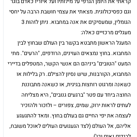
קראתי את היומן הגרפי על מילותיו ועל איוריו כאדם בוגר
וגם כפסיכולוגית. מצאתי את עצמי חושבת הרבה על יחסי
הגומלין, שמעסיקים את אנה במחבוא. ניתן לזהות 3
מעגלים מרכזיים כאלה:
המעגל הראשון מתבטא בקשר בין העולם שבחוץ לבין
המחבוא. בחוץ נמצאים העוינים, הרודפים, "הרעים". מתי
המעט "הטובים" ביניהם הם אנשי הקשר, המטפלים בדיירי
המחבוא, הקורבנות, שיש נסיון להצילם. רק בלילות או
כשאנה ומרגוט רוחצות בגיגית, או כשאנה מתבוננת
החוצה ביחד עם פטר "ברגעים גנובים", היא מצליחה
לעתים לראות ירוק, שמים, צפורים – ולזכור ולהזכיר
לעצמה את יפי החיים גם בעולם בחוץ. ומאד להתגעגע
אליהם, אל העולם (לצד הגעגועים העולים לאוכל משובח,
לבגדים נאים וכו').