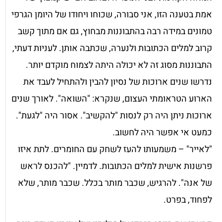
אמת בטענה הזו, אני סבורה, שכוחו ויחודו של היומן הגרפי
טמונים במידה רבה בהתבוננות מבחוץ, גם אם מתוך קשב
קרוב למלים הכתובות ולנערה, שכתבה אותן. לעניות דעתי,
התבוננות מסוג זה לא יכולה היתה לצמוח מוקדם יותר.
נדרשו שנים ארוכות של נסיון להבין ולהתחיל לעבד את
הארוע הטראומתי העצום, שנקרא: "השואה". לאורך שנים
ארוכות ניתן היה רק לנסות "להקשיב". אסור היה "לגעת".
כמעט אי אפשר היה לחשוב.
"לאייר" – משמעותו להעז לשחק עם החומרים. לתת איזו
פרשנות אישית למלים הכתובות. לדמיין. "להכנס לראש
של אנה". להרגיש, שכבר מותר בכלל. שכבר מותר, שלא
לפחוד, בפרט.