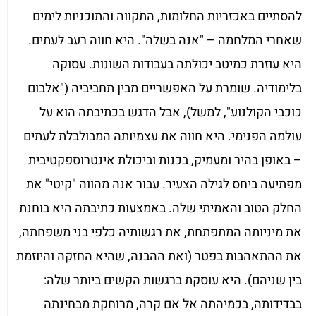
להסתיים באכזריות החלומות, התקווה והתוכניות לימים
שאחרי המלחמה – "אנה בשלה". היא חווה רעב לעתים.
היא עוזרת כמיטב יכולתה בעבודות השונות. עסוקה
בלימודיה. שומרת על האפשריים מבין תחביביה ("אלבום
כוכבי הקולנוע", למשל), אבל הדגש בכתיבתה הוא על
עולמה הפנימי. היא חווה את עצמיותה המבולבלת לעתים
– באופן בהיר ומעמיק, בכנות וביכולת אינטרוספקטיבית
מפתיעה ביחס לגילה הצעיר. עבור אנה מהווה "קיטי" את
החלק הטוב והאמיתי שלה. באמצעות כתיבתה היא בוחנת
את מיניותה המתפתחת, את רגשותיה כלפי בני משפחתה,
את ההתאהבות בפטר (ואת ההבנה, שהיא החזקה והיוזמת
בין שניהם). היא עוסקת ברגשות הקשים ביותר שלה:
בבדידותה, בכמיהתה אל אם קרה, מרוחקת מבחינתה