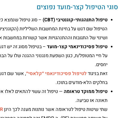
סוגי הטיפול קצר-מועד נפוצים
טיפול התנהגותי-קוגנטיבי (CBT)
– סוג טיפול שנמצא כי
הטיפול שם דגש על בחינת המחשבות השליליות (הקוגניציות
ושינוי של התגובות וההתנהגויות אשר קשורות במחשבות א
טיפול פסיכודינאמי קצר-מועד
– בטיפול מסוג זה יש דג
על חיי המטופל/ת, כגון השפעת מנגנוני ההגנה שלו על הבחי
יחסים.
זאת בניגוד
לטיפול פסיכודינאמי ״קלאסי״
, אשר שם דגש
בחלקים הלא-מודעים בתוכו.
טיפול ממוקד טראומה
— טיפול זה עשוי להתאים לאלו אש
תאונה או טביעה.
שתי שיטות טיפול לטראומה אשר נותנות מענה לכך הינן
R