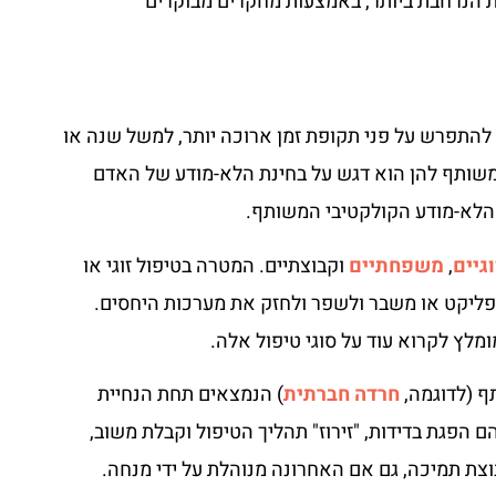
 זכה לתמיכה המחקרית הנרחבת ביותר, באמצעות מחקרים מבוקרים
י להתפרש על פני תקופת זמן ארוכה יותר, למשל שנה או
המשותף להן הוא דגש על בחינת הלא-מודע של האדם
 הלא-מודע הקולקטיבי המשותף.
גיים
,
משפחתיים
וקבוצתיים. המטרה בטיפול זוגי או
ליקט או משבר ולשפר ולחזק את מערכות היחסים.
מלץ לקרוא עוד על סוגי טיפול אלה.
ף (לדוגמה,
חרדה חברתית
) הנמצאים תחת הנחיית
ם הפגת בדידות, "זירוז" תהליך הטיפול וקבלת משוב,
וצת תמיכה, גם אם האחרונה מנוהלת על ידי מנחה.