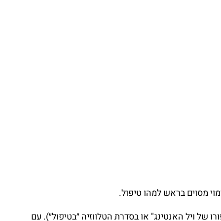
וי מסוים בראש למהו טיפול.
ו של ויל האנטינג" או בסדרת הטלווזיה ״בטיפול״). עם