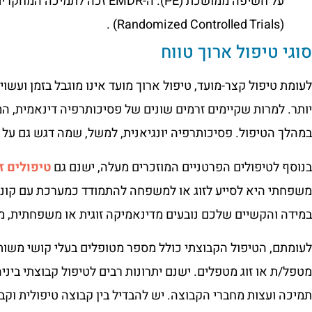
על חשיפה ממושכת (PE). ה-EMDR
(Randomized Controlled Trials) .
סוגי טיפול ארוך טווח
לעומת טיפול קצר-מועד, טיפול ארוך מועד אינו מוגבל בזמן ועשו
יותר. למרות שקיימים זרמים שונים של פסיכותרפיה דינאמית, 
במהלך הטיפול. פסיכותרפיה יונגיאנית, למשל, שמה דגש גם על
בנוסף לטיפולים הפרטניים המוזכרים מעלה, ישנם גם
טיפולים זו
משפחתי היא לסייע לזוג או למשפחה להתמודד כמערכת עם קונפ
במידה והקשיים שלכם נובעים מדינאמיקה זוגית או משפחתית, מו
לעומתם, הטיפול הקבוצתי כולל מספר מטופלים בעלי קושי משות
מטפל/ת או זוג מטפלים. ישנם יתרונות רבים לטיפול קבוצתי ביניה
תמיכה ועצות מחברי הקבוצה. יש להבדיל בין קבוצה טיפולית וקב