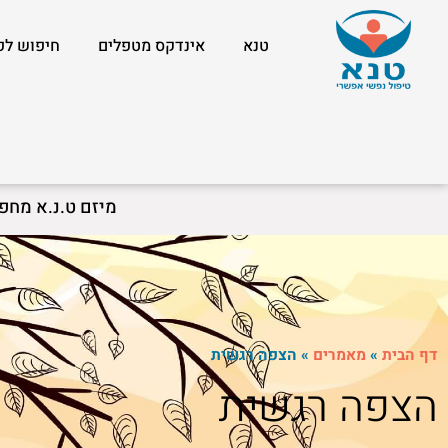
טנא
אינדקס מטפלים
חיפוש לפ
מיזם ט.נ.א מחפ
דף הבית
»
מאמרים
»
הצפה רגשית
הצפה רגשית